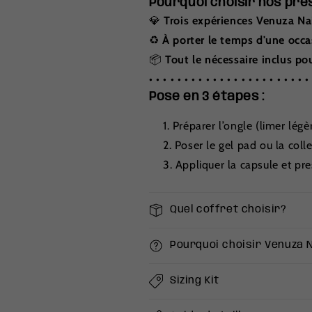
Pourquoi choisir nos pres
💎
Trois expériences Venuza Na
♻️
À porter le temps d'une occ
📦
Tout le nécessaire inclus po
• • • • • • • • • • • • • • • • • • • • • • •
Pose en 3 étapes :
Préparer l’ongle (limer lég
Poser le gel pad ou la coll
Appliquer la capsule et pr
Quel coffret choisir?
Pourquoi choisir Venuza N
Sizing Kit