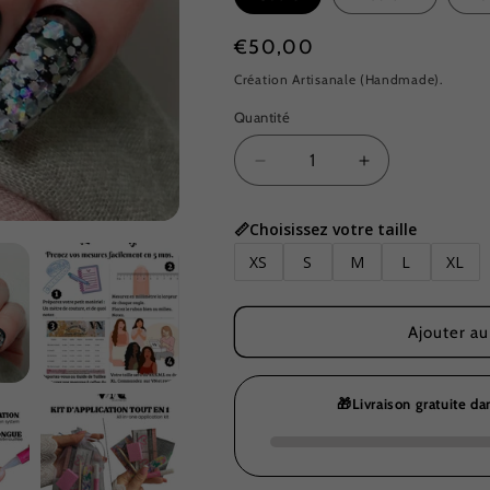
Prix
€50,00
habituel
Création Artisanale (Handmade).
Quantité
SKU:
Quantité
Réduire
Augmenter
la
la
quantité
quantité
📏Choisissez votre taille
de
de
Elda
Elda
XS
S
M
L
XL
(édition
(édition
limitée)
limitée)
Ajouter au