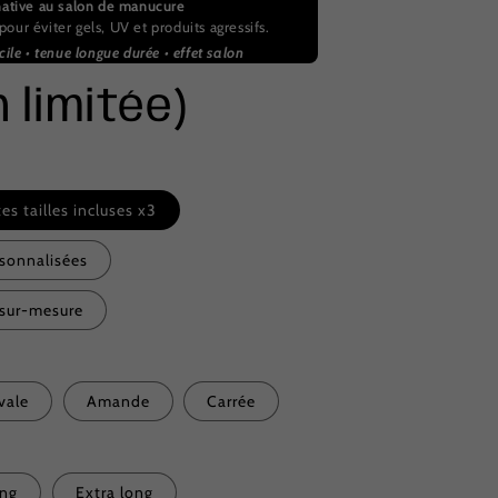
native au salon de manucure
pour éviter gels, UV et produits agressifs.
ile • tenue longue durée • effet salon
n limitée)
es tailles incluses x3
rsonnalisées
 sur-mesure
vale
Amande
Carrée
ng
Extra long