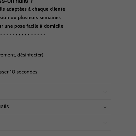
s-on nails ?
ils adaptées à chaque cliente
asion ou plusieurs semaines
ur une pose facile à domicile
 • • • • • • • • • • • • • • •
èrement, désinfecter)
e
esser 10 secondes
ails