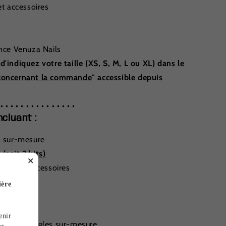
et accessoires
ence Venuza Nails
d'indiquez votre taille (XS, S, M, L ou XL) dans le
s concernant la commande
" accessible depuis
 • • • • • • • • • • • • • • •
cluant :
es sur-mesure
(soit 2 kits)
✕
 pads et accessoires
!
ière
anti
enir
 pour des ongles sur-mesure