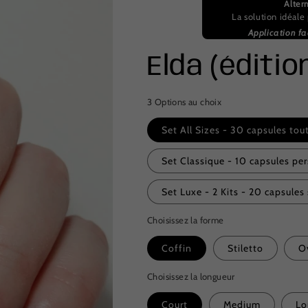
Alter
La solution idéale 
Application fac
Elda (éditio
3 Options au choix
Set All Sizes - 30 capsules tout
Set Classique - 10 capsules pe
Set Luxe - 2 Kits - 20 capsules
Choisissez la forme
Coffin
Stiletto
O
Choisissez la longueur
Court
Medium
Lo