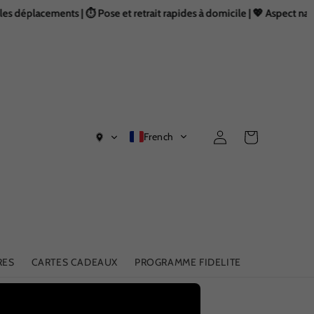
acements | ⏱️ Pose et retrait rapides à domicile | 💖 Aspect naturel et f
Connexion
Panier
French
RES
CARTES CADEAUX
PROGRAMME FIDELITE