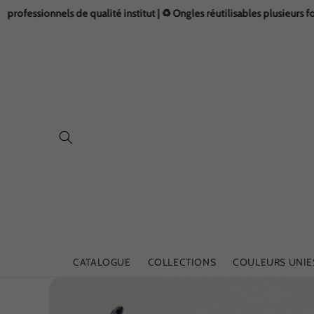
et
nnels de qualité institut | ♻️ Ongles réutilisables plusieurs fois avec u
passer
au
contenu
CATALOGUE
COLLECTIONS
COULEURS UNIE
Passer aux
informations
produits