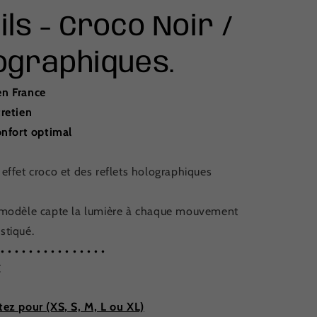
ls - Croco Noir /
ographiques.
en France
tretien
onfort optimal
effet croco et des reflets holographiques
e modèle capte la lumière à chaque mouvement
stiqué.
 • • • • • • • • • • • • • • •
:
tez pour (XS, S, M, L ou XL)